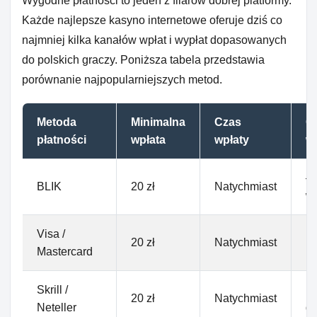
Wygodne płatności to jeden z filarów dobrej platformy.
Każde najlepsze kasyno internetowe oferuje dziś co
najmniej kilka kanałów wpłat i wypłat dopasowanych
do polskich graczy. Poniższa tabela przedstawia
porównanie najpopularniejszych metod.
Metoda
Minimalna
Czas
C
płatności
wpłata
wpłaty
w
– 
BLIK
20 zł
Natychmiast
wp
Visa /
1–
20 zł
Natychmiast
Mastercard
r
Skrill /
D
20 zł
Natychmiast
Neteller
go