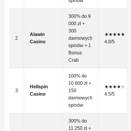
spinów
300% do 9
000 zł +
300
Alawin
★★★★★
2
darmowych
Casino
4.8/5
spinów + 1
Bonus
Crab
100% do
10 600 zł +
Hellspin
★★★★☆
3
150
Casino
4.5/5
darmowych
spinów
300% do
11 250 zł +