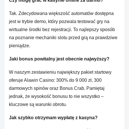
Czy mogę grać w kasynie online za darmo?
Tak. Zdecydowana większość automatów dostępna
jest w trybie demo, który pozwala testować gry na
wirtualne środki bez rejestracji. To najlepszy sposób
na poznanie mechaniki slotu przed grą na prawdziwe
pieniądze.
Jaki bonus powitalny jest obecnie najwyższy?
W naszym zestawieniu największy pakiet startowy
oferuje Alawin Casino: 300% do 9 000 zł, 300
darmowych spinów oraz Bonus Crab. Pamiętaj
jednak, że wysokość bonusu to nie wszystko –
kluczowe są warunki obrotu.
Jak szybko otrzymam wypłatę z kasyna?