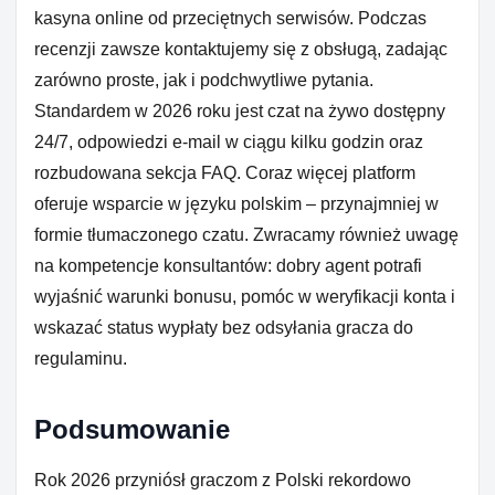
kasyna online od przeciętnych serwisów. Podczas
recenzji zawsze kontaktujemy się z obsługą, zadając
zarówno proste, jak i podchwytliwe pytania.
Standardem w 2026 roku jest czat na żywo dostępny
24/7, odpowiedzi e-mail w ciągu kilku godzin oraz
rozbudowana sekcja FAQ. Coraz więcej platform
oferuje wsparcie w języku polskim – przynajmniej w
formie tłumaczonego czatu. Zwracamy również uwagę
na kompetencje konsultantów: dobry agent potrafi
wyjaśnić warunki bonusu, pomóc w weryfikacji konta i
wskazać status wypłaty bez odsyłania gracza do
regulaminu.
Podsumowanie
Rok 2026 przyniósł graczom z Polski rekordowo