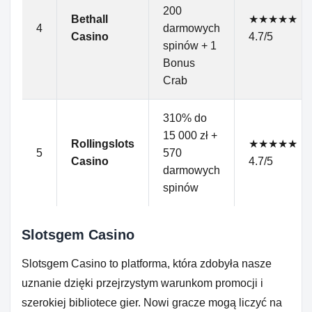
200
Bethall
★★★★★
4
darmowych
Casino
4.7/5
spinów + 1
Bonus
Crab
310% do
15 000 zł +
Rollingslots
★★★★★
5
570
Casino
4.7/5
darmowych
spinów
Slotsgem Casino
Slotsgem Casino to platforma, która zdobyła nasze
uznanie dzięki przejrzystym warunkom promocji i
szerokiej bibliotece gier. Nowi gracze mogą liczyć na