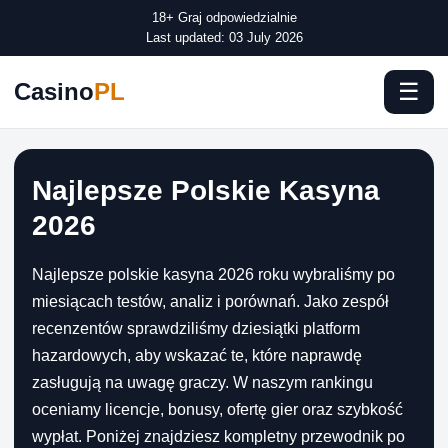
18+ Graj odpowiedzialnie
Last updated:
03 July 2026
Casino
PL
☰
Najlepsze Polskie Kasyna
2026
Najlepsze polskie kasyna 2026 roku wybraliśmy po
miesiącach testów, analiz i porównań. Jako zespół
recenzentów sprawdziliśmy dziesiątki platform
hazardowych, aby wskazać te, które naprawdę
zasługują na uwagę graczy. W naszym rankingu
oceniamy licencje, bonusy, ofertę gier oraz szybkość
wypłat. Poniżej znajdziesz kompletny przewodnik po