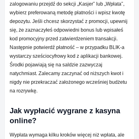
zalogowaniu przejdź do sekcji „Kasjer" lub „Wpłata",
wybierz preferowaną metodę płatności i wpisz kwotę
depozytu. Jeśli chcesz skorzystać z promocji, upewnij
się, że zaznaczyłeś odpowiedni bonus lub wpisałeś
kod promocyjny przed zatwierdzeniem transakcji.
Następnie potwierdź płatność – w przypadku BLIK-a
wystarczy sześciocyfrowy kod z aplikacji bankowej.
Środki pojawiają się na saldzie zazwyczaj
natychmiast. Zalecamy zaczynać od niższych kwot i
nigdy nie przekraczać założonego wcześniej budżetu
na rozrywkę.
Jak wypłacić wygrane z kasyna
online?
Wypłata wymaga kilku kroków więcej niż wpłata, ale