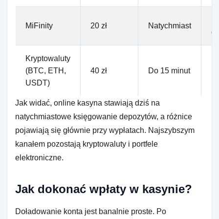
D
MiFinity
20 zł
Natychmiast
go
Kryptowaluty
D
(BTC, ETH,
40 zł
Do 15 minut
mi
USDT)
Jak widać, online kasyna stawiają dziś na
natychmiastowe księgowanie depozytów, a różnice
pojawiają się głównie przy wypłatach. Najszybszym
kanałem pozostają kryptowaluty i portfele
elektroniczne.
Jak dokonać wpłaty w kasynie?
Doładowanie konta jest banalnie proste. Po