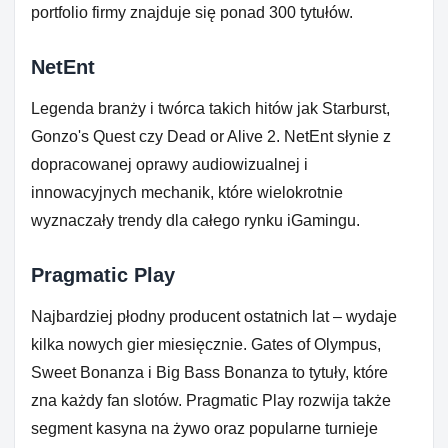
portfolio firmy znajduje się ponad 300 tytułów.
NetEnt
Legenda branży i twórca takich hitów jak Starburst,
Gonzo's Quest czy Dead or Alive 2. NetEnt słynie z
dopracowanej oprawy audiowizualnej i
innowacyjnych mechanik, które wielokrotnie
wyznaczały trendy dla całego rynku iGamingu.
Pragmatic Play
Najbardziej płodny producent ostatnich lat – wydaje
kilka nowych gier miesięcznie. Gates of Olympus,
Sweet Bonanza i Big Bass Bonanza to tytuły, które
zna każdy fan slotów. Pragmatic Play rozwija także
segment kasyna na żywo oraz popularne turnieje