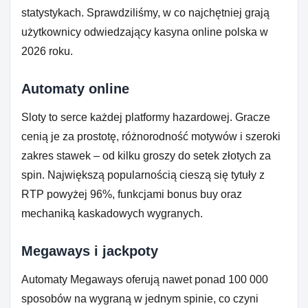
statystykach. Sprawdziliśmy, w co najchętniej grają
użytkownicy odwiedzający kasyna online polska w
2026 roku.
Automaty online
Sloty to serce każdej platformy hazardowej. Gracze
cenią je za prostotę, różnorodność motywów i szeroki
zakres stawek – od kilku groszy do setek złotych za
spin. Największą popularnością cieszą się tytuły z
RTP powyżej 96%, funkcjami bonus buy oraz
mechaniką kaskadowych wygranych.
Megaways i jackpoty
Automaty Megaways oferują nawet ponad 100 000
sposobów na wygraną w jednym spinie, co czyni